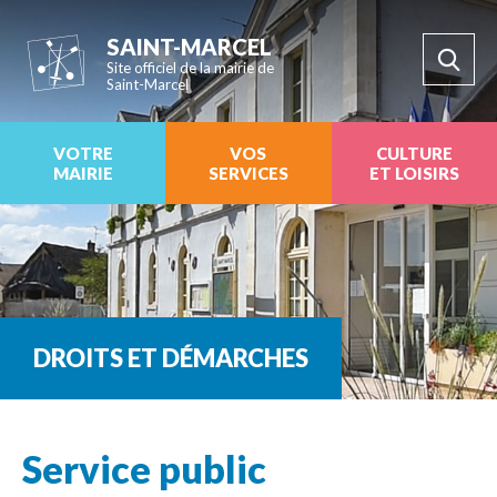
SAINT-MARCEL
Site officiel de la mairie de
Saint-Marcel
VOTRE
VOS
CULTURE
MAIRIE
SERVICES
ET LOISIRS
DROITS ET DÉMARCHES
Service public