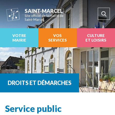
SAINT-MARCEL
Site officiel de la mairie de
Saint-Marcel
VOTRE
VOS
CULTURE
MAIRIE
SERVICES
ET LOISIRS
DROITS ET DÉMARCHES
Service public