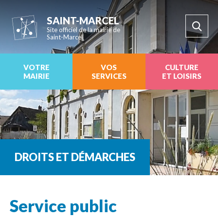
SAINT-MARCEL
Site officiel de la mairie de
Saint-Marcel
VOTRE
VOS
CULTURE
MAIRIE
SERVICES
ET LOISIRS
DROITS ET DÉMARCHES
Service public