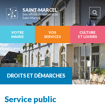
SAINT-MARCEL
Site officiel de la mairie de
Saint-Marcel
VOTRE
VOS
CULTURE
MAIRIE
SERVICES
ET LOISIRS
DROITS ET DÉMARCHES
Service public