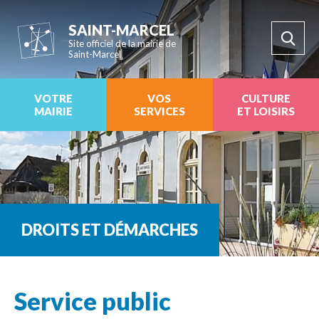
SAINT-MARCEL
Site officiel de la mairie de
Saint-Marcel
VOTRE
VOS
CULTURE
MAIRIE
SERVICES
ET LOISIRS
DROITS ET DÉMARCHES
Service public