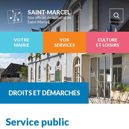
SAINT-MARCEL
Site officiel de la mairie de
Saint-Marcel
VOTRE
VOS
CULTURE
MAIRIE
SERVICES
ET LOISIRS
DROITS ET DÉMARCHES
Service public