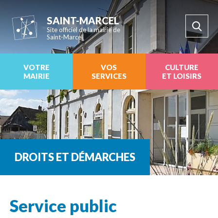
SAINT-MARCEL
Site officiel de la mairie de
Saint-Marcel
VOTRE
VOS
CULTURE
MAIRIE
SERVICES
ET LOISIRS
DROITS ET DÉMARCHES
Service public