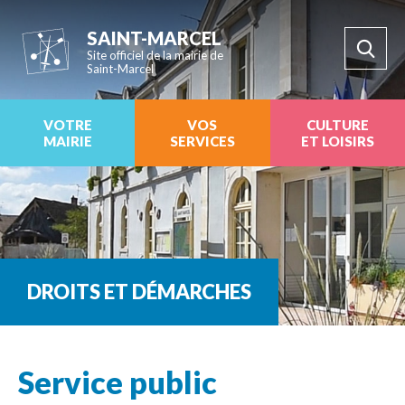
SAINT-MARCEL
Site officiel de la mairie de
Saint-Marcel
VOTRE
VOS
CULTURE
MAIRIE
SERVICES
ET LOISIRS
DROITS ET DÉMARCHES
Service public