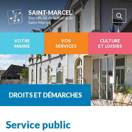
SAINT-MARCEL
Site officiel de la mairie de
Saint-Marcel
VOTRE
VOS
CULTURE
MAIRIE
SERVICES
ET LOISIRS
DROITS ET DÉMARCHES
Service public