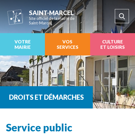
SAINT-MARCEL
Site officiel de la mairie de
Saint-Marcel
VOTRE
VOS
CULTURE
MAIRIE
SERVICES
ET LOISIRS
DROITS ET DÉMARCHES
Service public