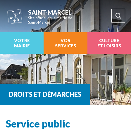
SAINT-MARCEL
Site officiel de la mairie de
Saint-Marcel
VOTRE
VOS
CULTURE
MAIRIE
SERVICES
ET LOISIRS
DROITS ET DÉMARCHES
Service public