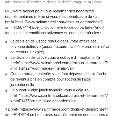
administrative (Première ministre), Ministère chargé de la justice
Oui, votre avocat peut vous réclamer des honoraires
supplémentaires même si vous êtes bénéficiaire de <a
href="https://www.saintmarcel.com/droits-et-demarches/?
xml=F18074">l'aide juridictionnelle totale ou partielle</a>. Il
faut que les 4 conditions suivantes soient toutes réunies :
La décision de justice rendue dans votre affaire est
devenue définitive (aucun recours n'a été exercé et le délai
de recours a expiré)
La décision de justice vous a octroyé d'importants <a
href="https://www.saintmarcel.com/droits-et-demarches/?
xml=F1422">dommages-intérêts</a>
Ces dommages-intérêts vous font dépasser les plafonds
de revenus pris en compte pour l'octroi de l'aide
juridictionnelle
Le bureau d'aide juridictionnelle vous a déjà <a
href="https://www.saintmarcel.com/droits-et-demarches/?
xml=F1475">retiré l'aide accordée</a>
<a href="https://www.saintmarcel.com/droits-et-demarches/?
xml=F1475">Les honoraires supplémentaires sont facturés à