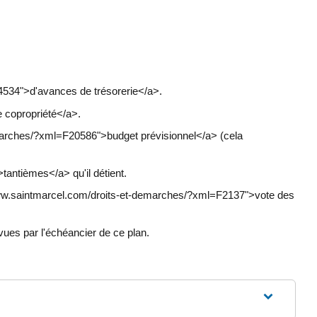
4534">d'avances de trésorerie</a>.
 copropriété</a>.
marches/?xml=F20586">budget prévisionnel</a> (cela
ntièmes</a> qu'il détient.
//www.saintmarcel.com/droits-et-demarches/?xml=F2137">vote des
vues par l'échéancier de ce plan.