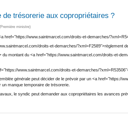
 de trésorerie aux copropriétaires ?
 (Première ministre)
 <a href="https://www.saintmarcel.com/droits-et-demarches/?xml=R5
//www.saintmarcel.com/droits-et-demarches/?xml=F2589">règlement de
 du montant du <a href="https://www.saintmarcel.com/droits-et-de
="https://www.saintmarcel.com/droits-et-demarches/?xml=R53506">ta
ssemblée générale peut décider de le prévoir par un <a href="https:
ier un manque temporaire de trésorerie.
e travaux, le syndic peut demander aux copropriétaires les avances pré