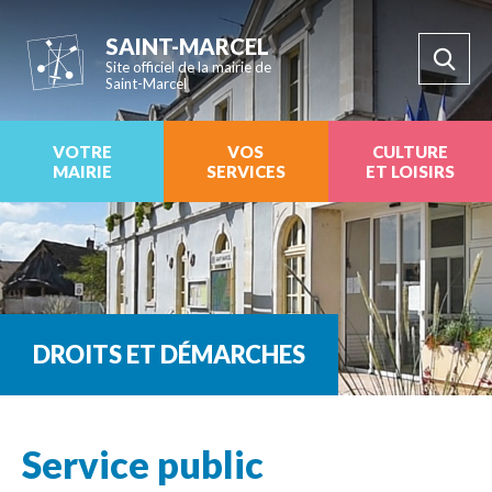
SAINT-MARCEL
Site officiel de la mairie de
Saint-Marcel
VOTRE
VOS
CULTURE
MAIRIE
SERVICES
ET LOISIRS
DROITS ET DÉMARCHES
Service public