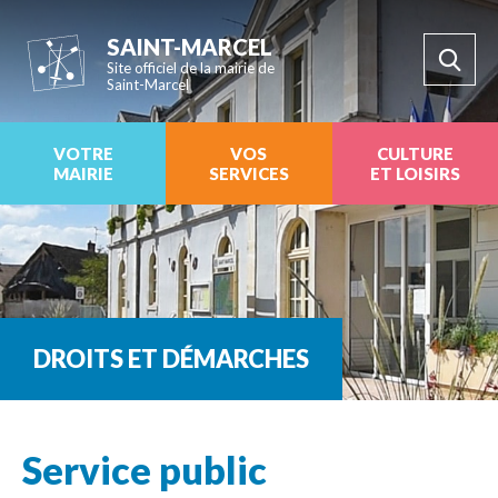
SAINT-MARCEL
Site officiel de la mairie de
Saint-Marcel
VOTRE
VOS
CULTURE
MAIRIE
SERVICES
ET LOISIRS
DROITS ET DÉMARCHES
Service public