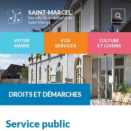
SAINT-MARCEL
Site officiel de la mairie de
Saint-Marcel
VOTRE
VOS
CULTURE
MAIRIE
SERVICES
ET LOISIRS
DROITS ET DÉMARCHES
Service public