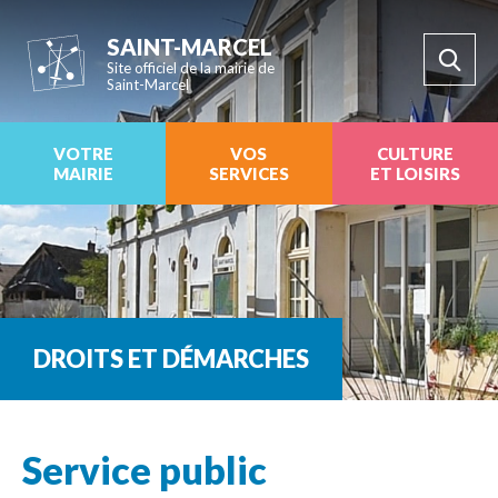
SAINT-MARCEL
Site officiel de la mairie de
Saint-Marcel
VOTRE
VOS
CULTURE
MAIRIE
SERVICES
ET LOISIRS
DROITS ET DÉMARCHES
Service public