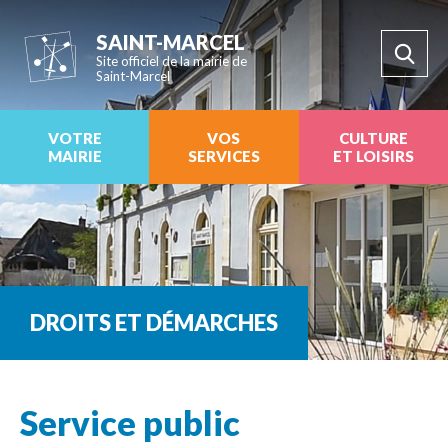
SAINT-MARCEL
Site officiel de la mairie de
Saint-Marcel
VOTRE
VOS
CULTURE
MAIRIE
SERVICES
ET LOISIRS
DROITS ET DÉMARCHES
Service public