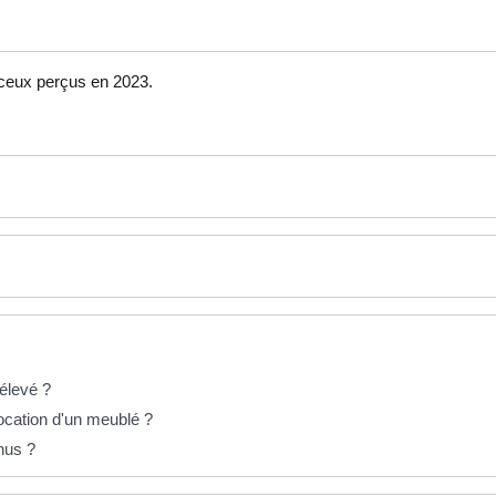
e ceux perçus en 2023.
élevé ?
location d'un meublé ?
enus ?