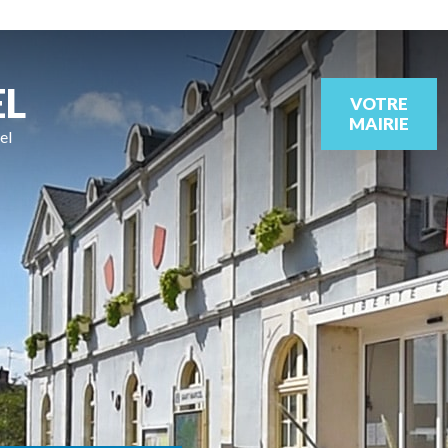
EL
VOTRE
MAIRIE
el