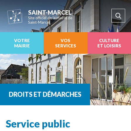
SAINT-MARCEL
Site officiel de la mairie de
Saint-Marcel
VOTRE
VOS
CULTURE
MAIRIE
SERVICES
ET LOISIRS
DROITS ET DÉMARCHES
Service public