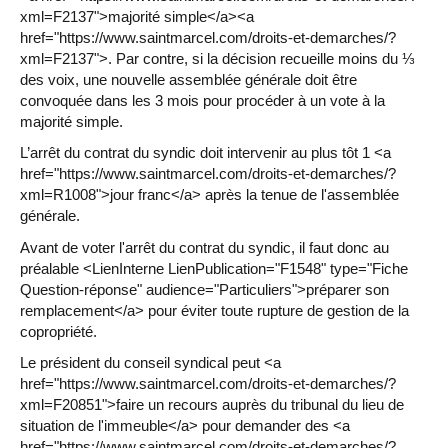
xml=F2137">majorité simple</a><a
href="https://www.saintmarcel.com/droits-et-demarches/?
xml=F2137">. Par contre, si la décision recueille moins du ⅓
des voix, une nouvelle assemblée générale doit être
convoquée dans les 3 mois pour procéder à un vote à la
majorité simple.
L’arrêt du contrat du syndic doit intervenir au plus tôt 1 <a
href="https://www.saintmarcel.com/droits-et-demarches/?
xml=R1008">jour franc</a> après la tenue de l'assemblée
générale.
Avant de voter l'arrêt du contrat du syndic, il faut donc au
préalable <LienInterne LienPublication="F1548" type="Fiche
Question-réponse" audience="Particuliers">préparer son
remplacement</a> pour éviter toute rupture de gestion de la
copropriété.
Le président du conseil syndical peut <a
href="https://www.saintmarcel.com/droits-et-demarches/?
xml=F20851">faire un recours auprès du tribunal du lieu de
situation de l'immeuble</a> pour demander des <a
href="https://www.saintmarcel.com/droits-et-demarches/?