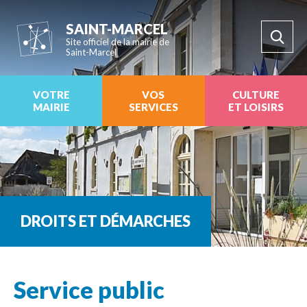
SAINT-MARCEL
Site officiel de la mairie de
Saint-Marcel
VOTRE
VOS
CULTURE
MAIRIE
SERVICES
ET LOISIRS
DROITS ET DÉMARCHES
Service public