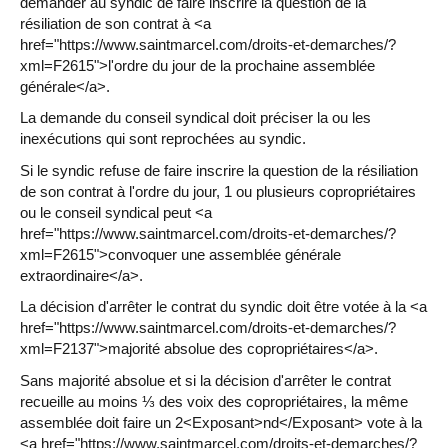
demander au syndic de faire inscrire la question de la
résiliation de son contrat à <a
href="https://www.saintmarcel.com/droits-et-demarches/?
xml=F2615">l'ordre du jour de la prochaine assemblée
générale</a>.
La demande du conseil syndical doit préciser la ou les
inexécutions qui sont reprochées au syndic.
Si le syndic refuse de faire inscrire la question de la résiliation
de son contrat à l'ordre du jour, 1 ou plusieurs copropriétaires
ou le conseil syndical peut <a
href="https://www.saintmarcel.com/droits-et-demarches/?
xml=F2615">convoquer une assemblée générale
extraordinaire</a>.
La décision d'arrêter le contrat du syndic doit être votée à la <a
href="https://www.saintmarcel.com/droits-et-demarches/?
xml=F2137">majorité absolue des copropriétaires</a>.
Sans majorité absolue et si la décision d'arrêter le contrat
recueille au moins ⅓ des voix des copropriétaires, la même
assemblée doit faire un 2<Exposant>nd</Exposant> vote à la
<a href="https://www.saintmarcel.com/droits-et-demarches/?