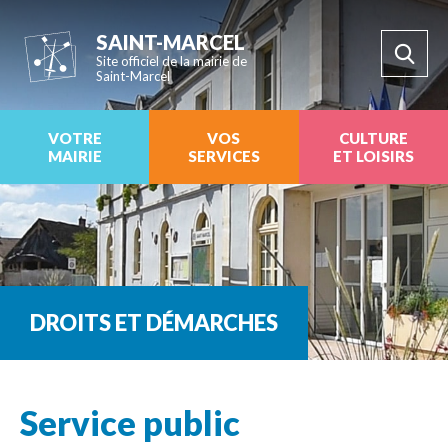
SAINT-MARCEL
Site officiel de la mairie de
Saint-Marcel
VOTRE
VOS
CULTURE
MAIRIE
SERVICES
ET LOISIRS
DROITS ET DÉMARCHES
Service public