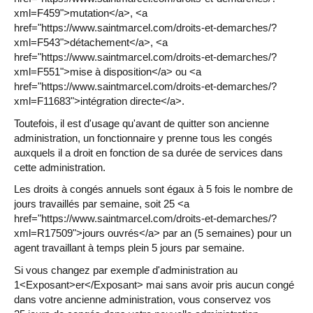
xml=F459">mutation</a>, <a
href="https://www.saintmarcel.com/droits-et-demarches/?
xml=F543">détachement</a>, <a
href="https://www.saintmarcel.com/droits-et-demarches/?
xml=F551">mise à disposition</a> ou <a
href="https://www.saintmarcel.com/droits-et-demarches/?
xml=F11683">intégration directe</a>.
Toutefois, il est d'usage qu'avant de quitter son ancienne
administration, un fonctionnaire y prenne tous les congés
auxquels il a droit en fonction de sa durée de services dans
cette administration.
Les droits à congés annuels sont égaux à 5 fois le nombre de
jours travaillés par semaine, soit 25 <a
href="https://www.saintmarcel.com/droits-et-demarches/?
xml=R17509">jours ouvrés</a> par an (5 semaines) pour un
agent travaillant à temps plein 5 jours par semaine.
Si vous changez par exemple d'administration au
1<Exposant>er</Exposant> mai sans avoir pris aucun congé
dans votre ancienne administration, vous conservez vos