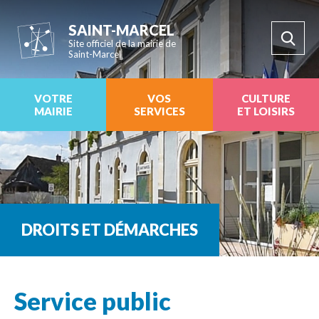
SAINT-MARCEL
Site officiel de la mairie de
Saint-Marcel
VOTRE
VOS
CULTURE
MAIRIE
SERVICES
ET LOISIRS
DROITS ET DÉMARCHES
Service public