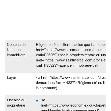
Contenu de
Réglementé et différent selon que l'annonce es
l'annonce
href="https://www.saintmarcel.com/droits-et-
immobilière
xml=F36369">par le propriétaire</a> ou une <
href="https://www.saintmarcel.com/droits-et-
xml=F35323">agence immobilière</a>
Loyer
<a href="https://www.saintmarcel.com/droits-e
demarches/?xml=N337">Réglementé ou libre<
la commune)
Fiscalité du
<a
propriétaire
href="https://www.economie.gouv.fr/particuli
meublee-declaration-revenus-impot"