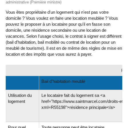
administrative (Première ministre)
Vous êtes propriétaire d'un logement qui n'est pas votre
domicile ? Vous voulez en faire une location meublée ? Vous
pouvez le proposer à un locataire pour qu'il en fasse son
domicile, une résidence secondaire ou une location de
vacances. Selon l'usage choisi, le contrat à signer est différent
(bail d'habitation, bail mobilité ou contrat de location pour un
meublé de tourisme). Il est en de même des règles de mise en
location et des impôts que vous aurez à payer.
Règ
Bail d'habitation meublé
Utilisation du
Le locataire fait du logement sa <a
logement
href="https://www.saintmarcel.com/droits-et-
xml=R55198">résidence principale</a>
Pour quel
Toute personne peut être locataire