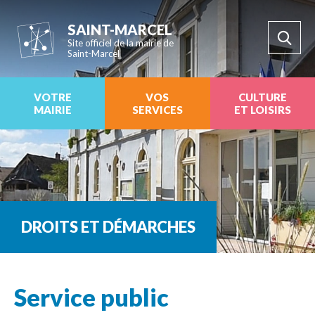
SAINT-MARCEL
Site officiel de la mairie de
Saint-Marcel
VOTRE
VOS
CULTURE
MAIRIE
SERVICES
ET LOISIRS
DROITS ET DÉMARCHES
Service public