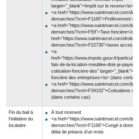
target="_blank">Impôt sur le revenu</a>
<a href="https://www.saintmarcel.com/droit
demarches/?xml=F1165">Prélèvement soc
<a href="https://www.saintmarcel.com/droit
demarches/?xml=F59">Taxe foncière</a> e
href="https://www.saintmarcel.com/droits-e
demarches/?xml=F22730">taxes accessoi
<a
href="https://www.impots.gouv.fr/particulier
fais-de-la-location-meublee-dois-je-payer-de
cotisation-fonciere-des" target="_blank">Co
foncière des entreprises</a> (dans certain
<a href="https://www.saintmarcel.com/droit
demarches/?xml=F34102">Cotisations soc
(dans certains cas)
Fin du bail à
À tout moment
l'initiative du
<a href="https://www.saintmarcel.com/droit
locataire
demarches/?xml=F1168">Congé à donner<
délai de préavis d'un mois