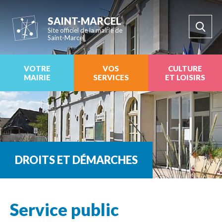
SAINT-MARCEL
Site officiel de la mairie de
Saint-Marcel
VOTRE
VOS
CULTURE
MAIRIE
SERVICES
ET LOISIRS
DROITS ET DÉMARCHES
Service public