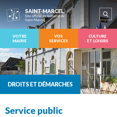
SAINT-MARCEL
Site officiel de la mairie de
Saint-Marcel
VOTRE
VOS
CULTURE
MAIRIE
SERVICES
ET LOISIRS
DROITS ET DÉMARCHES
Service public