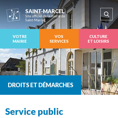
SAINT-MARCEL
Site officiel de la mairie de
Saint-Marcel
VOTRE
VOS
CULTURE
MAIRIE
SERVICES
ET LOISIRS
DROITS ET DÉMARCHES
Service public