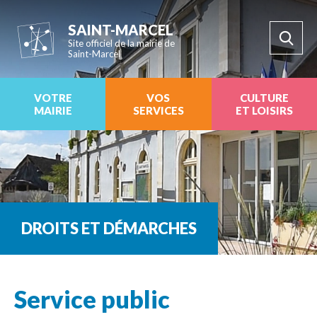
SAINT-MARCEL
Site officiel de la mairie de
Saint-Marcel
VOTRE
VOS
CULTURE
MAIRIE
SERVICES
ET LOISIRS
DROITS ET DÉMARCHES
Service public