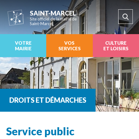
SAINT-MARCEL
Site officiel de la mairie de
Saint-Marcel
VOTRE
VOS
CULTURE
MAIRIE
SERVICES
ET LOISIRS
DROITS ET DÉMARCHES
Service public