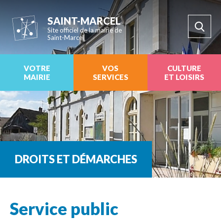
SAINT-MARCEL
Site officiel de la mairie de
Saint-Marcel
VOTRE
VOS
CULTURE
MAIRIE
SERVICES
ET LOISIRS
DROITS ET DÉMARCHES
Service public