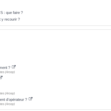
 : que faire ?
y recourir ?
ement ?
tes (Arcep)
tes (Arcep)
nt d'opérateur ?
tes (Arcep)