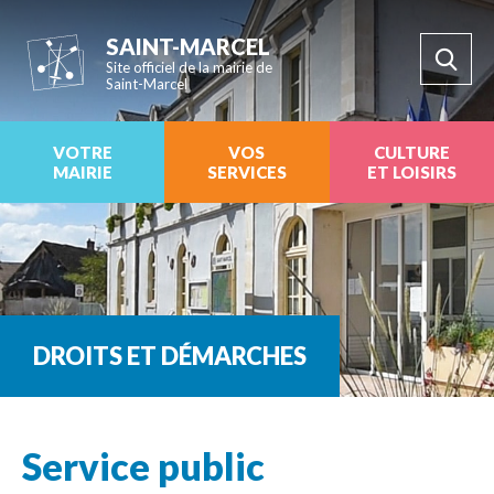
SAINT-MARCEL
Site officiel de la mairie de
Saint-Marcel
VOTRE
VOS
CULTURE
MAIRIE
SERVICES
ET LOISIRS
DROITS ET DÉMARCHES
Service public