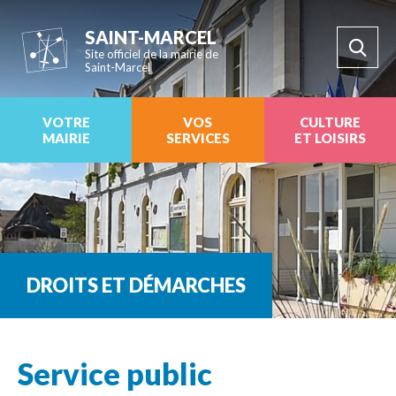
SAINT-MARCEL
Site officiel de la mairie de
Saint-Marcel
VOTRE
VOS
CULTURE
MAIRIE
SERVICES
ET LOISIRS
DROITS ET DÉMARCHES
Service public