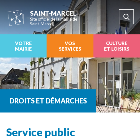
SAINT-MARCEL
Site officiel de la mairie de
Saint-Marcel
VOTRE
VOS
CULTURE
MAIRIE
SERVICES
ET LOISIRS
DROITS ET DÉMARCHES
Service public