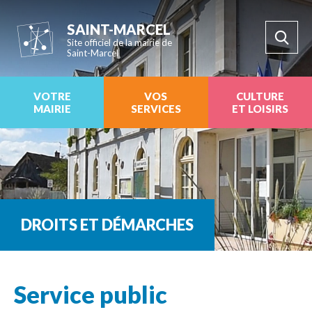
SAINT-MARCEL
Site officiel de la mairie de
Saint-Marcel
VOTRE
VOS
CULTURE
MAIRIE
SERVICES
ET LOISIRS
DROITS ET DÉMARCHES
Service public