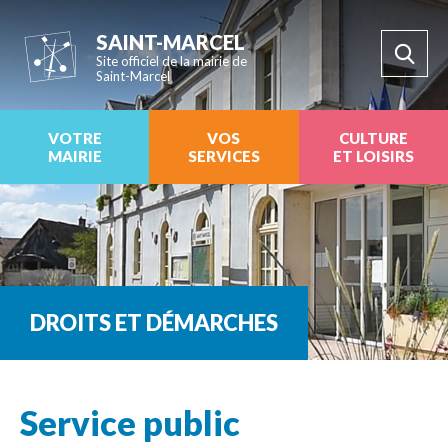
SAINT-MARCEL
Site officiel de la mairie de
Saint-Marcel
VOTRE
VOS
CULTURE
MAIRIE
SERVICES
ET LOISIRS
DROITS ET DÉMARCHES
Service public