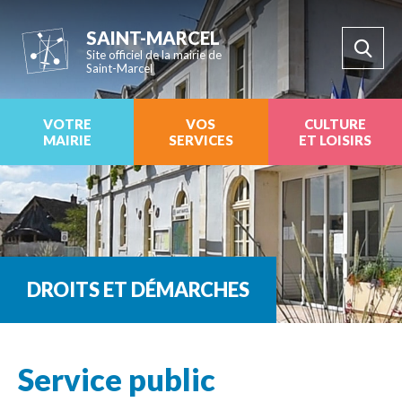
SAINT-MARCEL
Site officiel de la mairie de
Saint-Marcel
VOTRE
VOS
CULTURE
MAIRIE
SERVICES
ET LOISIRS
DROITS ET DÉMARCHES
Service public