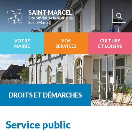
SAINT-MARCEL
Site officiel de la mairie de
Saint-Marcel
VOTRE
VOS
CULTURE
MAIRIE
SERVICES
ET LOISIRS
DROITS ET DÉMARCHES
Service public