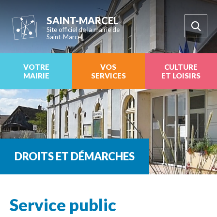
SAINT-MARCEL
Site officiel de la mairie de
Saint-Marcel
VOTRE
VOS
CULTURE
MAIRIE
SERVICES
ET LOISIRS
DROITS ET DÉMARCHES
Service public