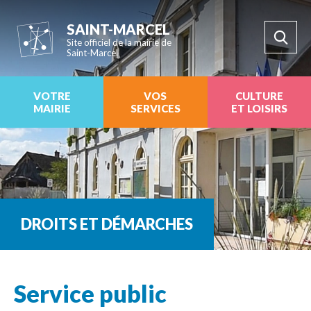
SAINT-MARCEL
Site officiel de la mairie de
Saint-Marcel
VOTRE
VOS
CULTURE
MAIRIE
SERVICES
ET LOISIRS
DROITS ET DÉMARCHES
Service public