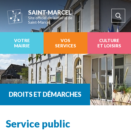
SAINT-MARCEL
Site officiel de la mairie de
Saint-Marcel
VOTRE
VOS
CULTURE
MAIRIE
SERVICES
ET LOISIRS
DROITS ET DÉMARCHES
Service public