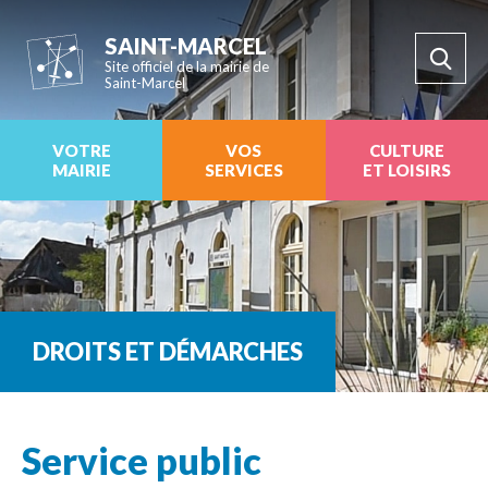
SAINT-MARCEL
Site officiel de la mairie de
Saint-Marcel
VOTRE
VOS
CULTURE
MAIRIE
SERVICES
ET LOISIRS
DROITS ET DÉMARCHES
Service public