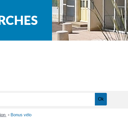
ARCHES
tion
Bonus vélo
>