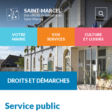
SAINT-MARCEL
Site officiel de la mairie de
Saint-Marcel
VOTRE
VOS
CULTURE
MAIRIE
SERVICES
ET LOISIRS
DROITS ET DÉMARCHES
Service public