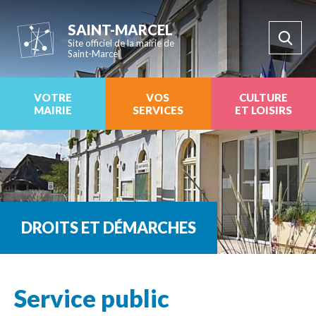
SAINT-MARCEL
Site officiel de la mairie de
Saint-Marcel
VOTRE
VOS
CULTURE
MAIRIE
SERVICES
ET LOISIRS
DROITS ET DÉMARCHES
Service public