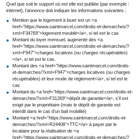
Quel que soit le support où est elle est publiée (par exemple :
internet), l'annonce doit indiquer les informations suivantes :
Mention que le logement à louer est un <a
href="https://www.saintmarcel.com/droits-et-demarches/?
xml=F34769">logement meublé</a>, si tel est le cas
Montant du loyer mensuel, augmenté des <a
href="https://www.saintmarcel.com/droits-et-demarches/?
xml=F947">charges locatives (ou charges récupérables)
</a>, si tel est le cas.
Montant des <a href="https://www.saintmarcel.com/droits-
et-demarches/?xml=F947">charges locatives (ou charges
récupérables) et leur mode de règlement</a>, si tel est le
cas
Montant du <a href="https://www.saintmarcel.com/droits-et-
demarches/?xml=F31269">dépôt de garantie</a>, s'il est
exigé par le propriétaire (mais le dépôt de garantie est
interdit dans le cas d'un bail mobilité)
Montant <a href="https://www.saintmarcel.com/droits-et-
demarches/?xml=R24408">TTC</a> à payer par le
locataire pour la réalisation de <a
href="https://www.saintmarcel.com/droits-et-demarches/?