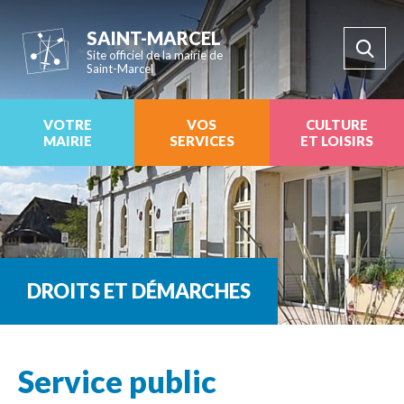
SAINT-MARCEL
Site officiel de la mairie de
Saint-Marcel
VOTRE
VOS
CULTURE
MAIRIE
SERVICES
ET LOISIRS
DROITS ET DÉMARCHES
Service public