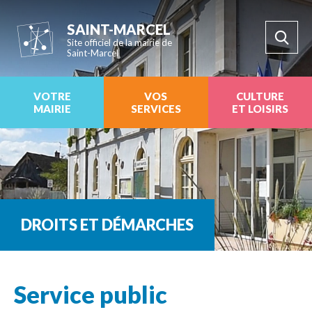
SAINT-MARCEL
Site officiel de la mairie de
Saint-Marcel
VOTRE
VOS
CULTURE
MAIRIE
SERVICES
ET LOISIRS
DROITS ET DÉMARCHES
Service public