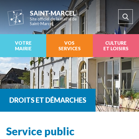
SAINT-MARCEL
Site officiel de la mairie de
Saint-Marcel
VOTRE
VOS
CULTURE
MAIRIE
SERVICES
ET LOISIRS
DROITS ET DÉMARCHES
Service public