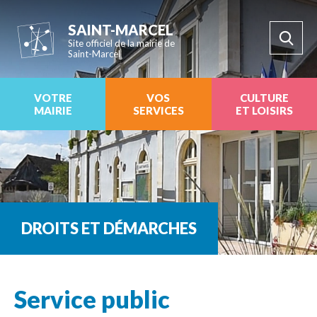
SAINT-MARCEL
Site officiel de la mairie de
Saint-Marcel
VOTRE
VOS
CULTURE
MAIRIE
SERVICES
ET LOISIRS
DROITS ET DÉMARCHES
Service public