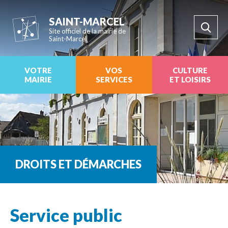
SAINT-MARCEL
Site officiel de la mairie de
Saint-Marcel
VOTRE
VOS
CULTURE
MAIRIE
SERVICES
ET LOISIRS
DROITS ET DÉMARCHES
Service public