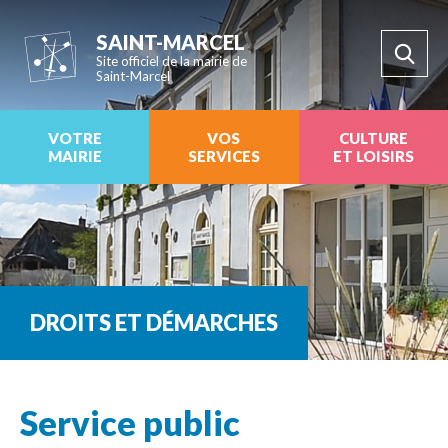
SAINT-MARCEL
Site officiel de la mairie de
Saint-Marcel
VOTRE
VOS
CULTURE
MAIRIE
SERVICES
ET LOISIRS
DROITS ET DÉMARCHES
Service public